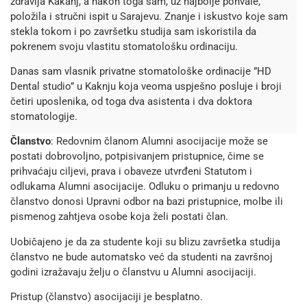
zdravlja Kakanj, a nakon toga sam, uz najbolje pohvale,
položila i stručni ispit u Sarajevu. Znanje i iskustvo koje sam
stekla tokom i po završetku studija sam iskoristila da
pokrenem svoju vlastitu stomatološku ordinaciju.
Danas sam vlasnik privatne stomatološke ordinacije ”HD
Dental studio” u Kaknju koja veoma uspješno posluje i broji
četiri uposlenika, od toga dva asistenta i dva doktora
stomatologije.
Članstvo
: Redovnim članom Alumni asocijacije može se
postati dobrovoljno, potpisivanjem pristupnice, čime se
prihvaćaju ciljevi, prava i obaveze utvrđeni Statutom i
odlukama Alumni asocijacije. Odluku o primanju u redovno
članstvo donosi Upravni odbor na bazi pristupnice, molbe ili
pismenog zahtjeva osobe koja želi postati član.
Uobičajeno je da za studente koji su blizu završetka studija
članstvo ne bude automatsko već da studenti na završnoj
godini izražavaju želju o članstvu u Alumni asocijaciji.
Pristup (članstvo) asocijaciji je besplatno.