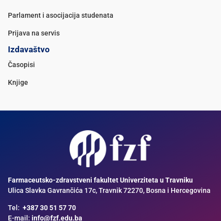
Parlament i asocijacija studenata
Prijava na servis
Izdavaštvo
Časopisi
Knjige
Farmaceutsko-zdravstveni fakultet Univerziteta u Travniku
Ulica Slavka Gavrančića 17c, Travnik 72270, Bosna i Hercegovina
Tel:
+387 30 51 57 70
E-mail:
info@fzf.edu.ba