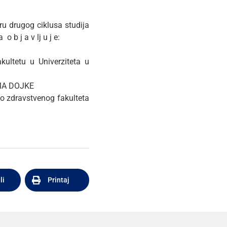
ru drugog ciklusa studija
b j a v lj u j e:
ultetu u Univerziteta u
MA DOJKE
o zdravstvenog fakulteta
li
Printaj