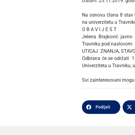
Datum: 23.11.2019. god
Na osnovu člana 8 stav U
na univerzitetu u Travni
O B A V I J E S T
Jelena Brajković javno
Travniku pod naslovom:
UTICAJ ZNANJA, STAVO
Odbrana će se održati 1
Univerziteta u Travniku, 
Svi zainteresovani mogu 
Podijeli