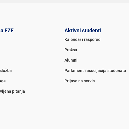
na FZF
Aktivni studenti
Kalendar i raspored
Praksa
Alumni
služba
Parlament i asocijacija studenata
luge
Prijava na servis
vljena pitanja