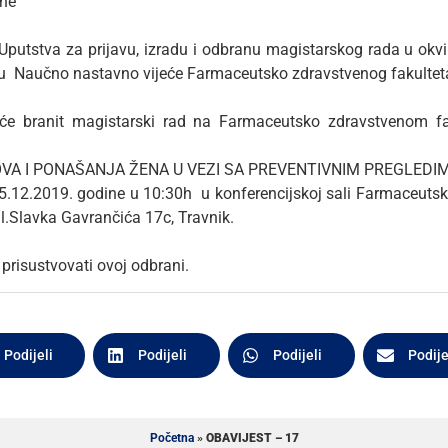
ine
putstva za prijavu, izradu i odbranu magistarskog rada u okvi
ku Naučno nastavno vijeće Farmaceutsko zdravstvenog fakulteta o 
 će branit magistarski rad na Farmaceutsko zdravstvenom fak
VA I PONAŠANJA ŽENA U VEZI SA PREVENTIVNIM PREGLEDI
5.12.2019. godine u 10:30h u konferencijskoj sali Farmaceutsk
ul.Slavka Gavrančića 17c, Travnik.
prisustvovati ovoj odbrani.
Podijeli
Podijeli
Podijeli
Podije
Početna
»
OBAVIJEST – 17