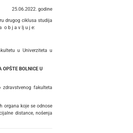
25.06.2022. godine
ru drugog ciklusa studija
b j a v lj u j e:
ultetu u Univerziteta u
A OPŠTE BOLNICE U
 zdravstvenog fakulteta
ih organa koje se odnose
cijalne distance, nošenja