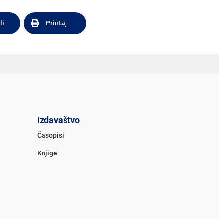
li
Printaj
Izdavaštvo
Časopisi
Knjige