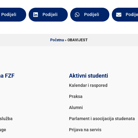
Podijeli
Podijeli
Podijeli
Podije
Početna
»
OBAVIJEST
na FZF
Aktivni studenti
Kalendar i raspored
Praksa
Alumni
služba
Parlament i asocijacija studenata
luge
Prijava na servis