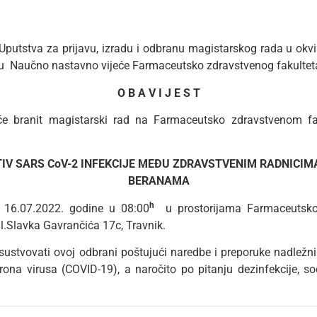
putstva za prijavu, izradu i odbranu magistarskog rada u okvi
ku Naučno nastavno vijeće Farmaceutsko zdravstvenog fakulteta o 
O B A V I J E S T
e branit magistarski rad na Farmaceutsko zdravstvenom fak
IV SARS CoV-2 INFEKCIJE MEĐU ZDRAVSTVENIM RADNICIM
BERANAMA
h
 16.07.2022. godine u 08:00
u prostorijama Farmaceutsko
ul.Slavka Gavrančića 17c, Travnik.
sustvovati ovoj odbrani poštujući naredbe i preporuke nadležn
rona virusa (COVID-19), a naročito po pitanju dezinfekcije, so