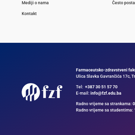
Mediji o nama
Često posta
Kontakt
Farmaceutsko-zdravstveni faku
Ulica Slavka Gavrančića 17c, T
Tel:
+387 30 51 57 70
E-mail:
info@fzf.edu.ba
Radno vrijeme sa strankama:
0
Radno vrijeme sa studentima: