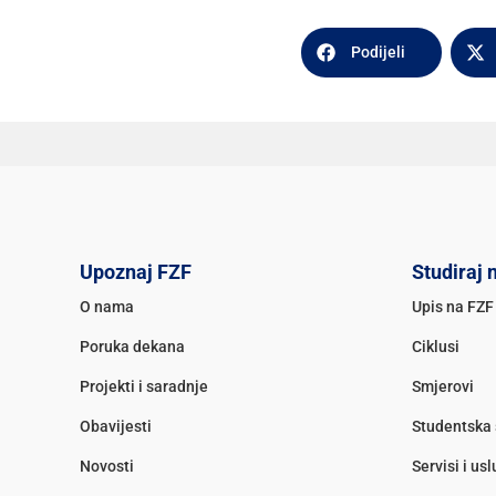
Podijeli
Upoznaj FZF
Studiraj 
O nama
Upis na FZF
Poruka dekana
Ciklusi
Projekti i saradnje
Smjerovi
Obavijesti
Studentska 
Novosti
Servisi i us