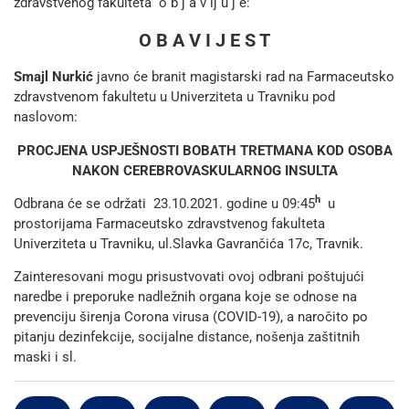
zdravstvenog fakulteta o b j a v lj u j e:
O B A V I J E S T
Smajl Nurkić
javno će branit magistarski rad na Farmaceutsko
zdravstvenom fakultetu u Univerziteta u Travniku pod
naslovom:
PROCJENA USPJEŠNOSTI BOBATH TRETMANA KOD
OSOBA
NAKON CEREBROVASKULARNOG INSULTA
h
Odbrana će se održati 23.10.2021. godine u 09:45
u
prostorijama Farmaceutsko zdravstvenog fakulteta
Univerziteta u Travniku, ul.Slavka Gavrančića 17c, Travnik.
Zainteresovani mogu prisustvovati ovoj odbrani poštujući
naredbe i preporuke nadležnih organa koje se odnose na
prevenciju širenja Corona virusa (COVID-19), a naročito po
pitanju dezinfekcije, socijalne distance, nošenja zaštitnih
maski i sl.