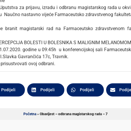
ine
putstva za prijavu, izradu i odbranu magistarskog rada u okvi
ku Naučno nastavno vijeće Farmaceutsko zdravstvenog fakulteta o 
e branit magistarski rad na Farmaceutsko zdravstvenom fak
 PERCEPCIJA BOLESTI U BOLESNIKA S MALIGNIM MELANOMO
1.07.2020. godine u 09:45h u konferencijskoj sali Farmaceutsk
ul.Slavka Gavrančića 17c, Travnik.
prisustvovati ovoj odbrani.
Podijeli
Podijeli
Podijeli
Podije
Početna
»
Obavijest – odbrana magistarskog rada – 7