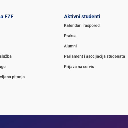
na FZF
Aktivni studenti
Kalendar i raspored
Praksa
Alumni
služba
Parlament i asocijacija studenata
luge
Prijava na servis
vljena pitanja