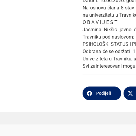
Datum: 10.06.2020. god
Na osnovu člana 8 stav U
na univerzitetu u Travni
O B A V I J E S T
Jasmina Nikšić javno ć
Travniku pod naslovom:
PSIHOLOŠKI STATUS I
Odbrana će se održati 1
Univerziteta u Travniku, 
Svi zainteresovani mogu 
Podijeli