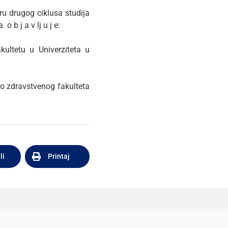
ru drugog ciklusa studija
b j a v lj u j e:
ultetu u Univerziteta u
M
o zdravstvenog fakulteta
li
Printaj