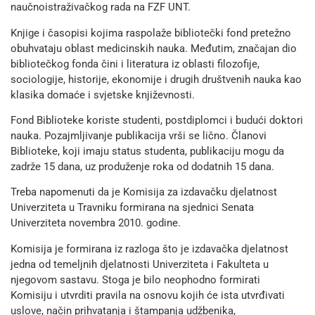
naučnoistraživačkog rada na FZF UNT.
Knjige i časopisi kojima raspolaže bibliotečki fond pretežno
obuhvataju oblast medicinskih nauka. Međutim, značajan dio
bibliotečkog fonda čini i literatura iz oblasti filozofije,
sociologije, historije, ekonomije i drugih društvenih nauka kao
klasika domaće i svjetske književnosti.
Fond Biblioteke koriste studenti, postdiplomci i budući doktori
nauka. Pozajmljivanje publikacija vrši se lično. Članovi
Biblioteke, koji imaju status studenta, publikaciju mogu da
zadrže 15 dana, uz produženje roka od dodatnih 15 dana.
Treba napomenuti da je Komisija za izdavačku djelatnost
Univerziteta u Travniku formirana na sjednici Senata
Univerziteta novembra 2010. godine.
Komisija je formirana iz razloga što je izdavačka djelatnost
jedna od temeljnih djelatnosti Univerziteta i Fakulteta u
njegovom sastavu. Stoga je bilo neophodno formirati
Komisiju i utvrditi pravila na osnovu kojih će ista utvrđivati
uslove, način prihvatanja i štampanja udžbenika,