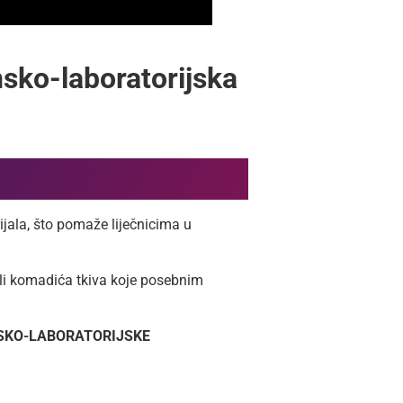
nsko-laboratorijska
rijala, što pomaže liječnicima u
 ili komadića tkiva koje posebnim
NSKO-LABORATORIJSKE