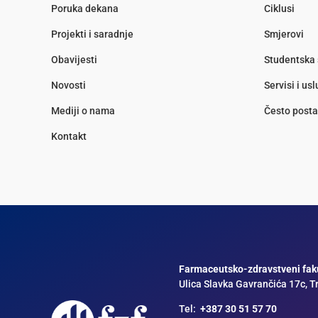
Poruka dekana
Ciklusi
Projekti i saradnje
Smjerovi
Obavijesti
Studentska 
Novosti
Servisi i us
Mediji o nama
Često posta
Kontakt
Farmaceutsko-zdravstveni faku
Ulica Slavka Gavrančića 17c, T
Tel:
+387 30 51 57 70