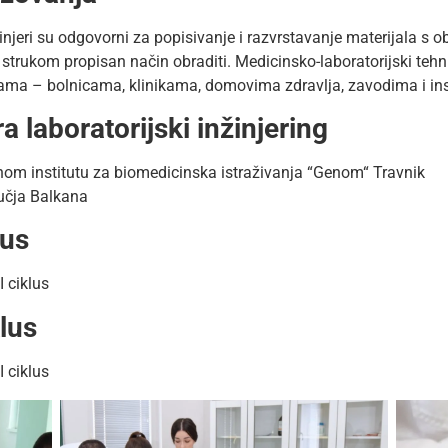
žinjeri su odgovorni za popisivanje i razvrstavanje materijala s 
strukom propisan način obraditi. Medicinsko-laboratorijski tehnič
ma – bolnicama, klinikama, domovima zdravlja, zavodima i instit
a laboratorijski inžinjering
om institutu za biomedicinska istraživanja “Genom“ Travnik
ručja Balkana
lus
I ciklus
klus
I ciklus