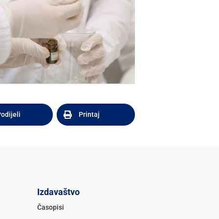
odijeli
Printaj
Izdavaštvo
Časopisi