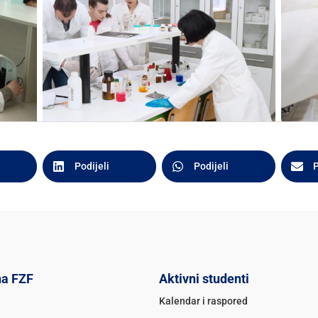
Podijeli
Podijeli
P
na FZF
Aktivni studenti
Kalendar i raspored