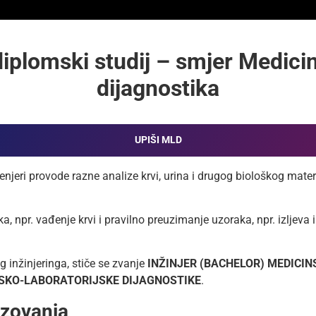
iplomski studij – smjer Medici
dijagnostika
UPIŠI MLD
ženjeri provode razne analize krvi, urina i drugog biološkog mate
, npr. vađenje krvi i pravilno preuzimanje uzoraka, npr. izljeva
 inžinjeringa, stiče se zvanje
INŽINJER (BACHELOR) MEDICI
NSKO-LABORATORIJSKE DIJAGNOSTIKE
.
azovanja