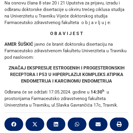
Na osnovu člana 8 stav 20 i 21 Uputstva za prijavu, izradu i
odbranu doktorske disertacije u okviru trećeg ciklusa studija
na Univerzitetu u Travniku Vijeće doktorskog studija
Farmaceutsko zdravstvenog fakulteta o b j a v lj u j e:
O B A V I J E S T
AMER ŠUŠKIĆ
javno će branit doktorsku disertaciju na
Farmaceutsko zdravstvenom fakultetu Univerziteta u Travniku
pod naslovom:
ZNAČAJ EKSPRESIJE ESTROGENIH I PROGESTERONSKIH
RECEPTORA I P53 U HIPERPLAZIJI KOMPLEKS ATIPIKA
ENDOMETRIJA I KARCINOMU ENDOMETRIJA
h
Odbrana će se održati 17.05.2024. godine u
14:30
u
prostorijama Farmaceutsko zdravstvenog fakulteta
Univerziteta u Travniku, ul.Slavka Gavrančića 17c, Travnik.