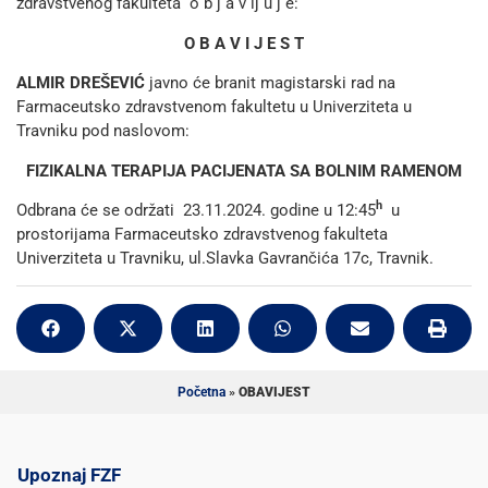
zdravstvenog fakulteta o b j a v lj u j e:
O B A V I J E S T
ALMIR DREŠEVIĆ
javno će branit magistarski rad na
Farmaceutsko zdravstvenom fakultetu u Univerziteta u
Travniku pod naslovom:
FIZIKALNA TERAPIJA PACIJENATA SA BOLNIM RAMENOM
h
Odbrana će se održati 23.11.2024. godine u 12:45
u
prostorijama Farmaceutsko zdravstvenog fakulteta
Univerziteta u Travniku, ul.Slavka Gavrančića 17c, Travnik.
Početna
»
OBAVIJEST
Upoznaj FZF