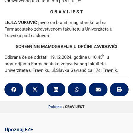
zdravstvenog fakulteta o b j a v lj u j e:
O B A V I J E S T
LEJLA VUKOVIĆ
javno će braniti magistarski rad na
Farmaceutsko zdravstvenom fakultetu u Univerziteta u
Travniku pod naslovom:
SCREENING MAMOGRAFIJA U OPĆINI ZAVIDOVIĆI
h
Odbrana će se održati 19.12.2024. godine u 10:45
u
prostorijama Farmaceutsko zdravstvenog fakulteta
Univerziteta u Travniku, ul.Slavka Gavrančića 17c, Travnik.
Početna
»
OBAVIJEST
Upoznaj FZF