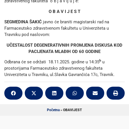
zdravstvenog fakulteta o b j a v lj u j e:
O B A V I J E S T
SEGMEDINA ŠAKIĆ
javno će braniti magistarski rad na
Farmaceutsko zdravstvenom fakultetu u Univerziteta u
Travniku pod naslovom:
UČESTALOST DEGENERATIVNIH PROMJENA DISKUSA KOD
PACIJENATA MLAĐIH OD 60 GODINE
h
Odbrana će se održati 18.11.2025. godine u 14:35
u
prostorijama Farmaceutsko zdravstvenog fakulteta
Univerziteta u Travniku, ul.Slavka Gavrančića 17c, Travnik.
Početna
»
OBAVIJEST