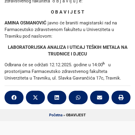
zdravstvenog fakulteta o b j a v lj u j e:
O B A V I J E S T
AMINA OSMANOVIĆ
javno će braniti magistarski rad na
Farmaceutsko zdravstvenom fakultetu u Univerziteta u
Travniku pod naslovom:
LABORATORIJSKA ANALIZA I UTICAJ TEŠKIH METALA NA
TRUDNICE I DJECU
h
Odbrana će se održati 12.12.2025. godine u 14:00
u
prostorijama Farmaceutsko zdravstvenog fakulteta
Univerziteta u Travniku, ul. Slavka Gavrančića 17c, Travnik.
Početna
»
OBAVIJEST