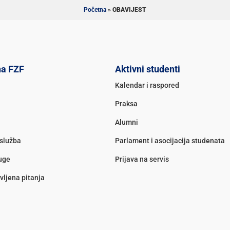
Početna
»
OBAVIJEST
na FZF
Aktivni studenti
Kalendar i raspored
Praksa
Alumni
služba
Parlament i asocijacija studenata
luge
Prijava na servis
vljena pitanja