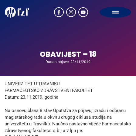
OBAVIJEST – 18
Datum objave: 23/11/2019
UNIVERZITET U TRAVNIKU
FARMACEUTSKO ZDRAVSTVENI FAKULTET
Datum: 23.11.2019. godine
Na osnovu člana 8 stav Uputstva za prijavu, izradu i odbranu
magistarskog rada u okviru drugog ciklusa studija na
univerzitetu u Travniku Naučno nastavno vijeće Farmaceutsko
zdravstvenog fakulteta o b j a v lj u j e: