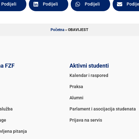
Podijeli
Podijeli
Podijeli
Podije
Početna
»
OBAVIJEST
na FZF
Aktivni studenti
Kalendar i raspored
Praksa
Alumni
služba
Parlament i asocijacija studenata
luge
Prijava na servis
vljena pitanja