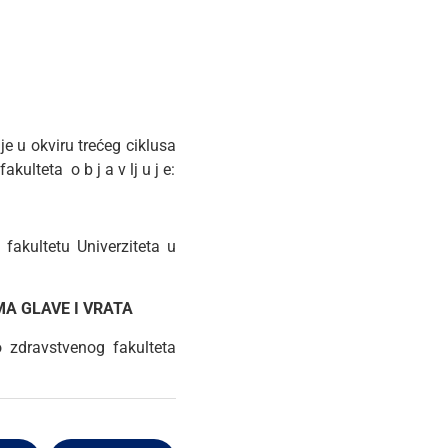
je u okviru trećeg ciklusa
ulteta o b j a v lj u j e:
fakultetu Univerziteta u
MA GLAVE I VRATA
 zdravstvenog fakulteta