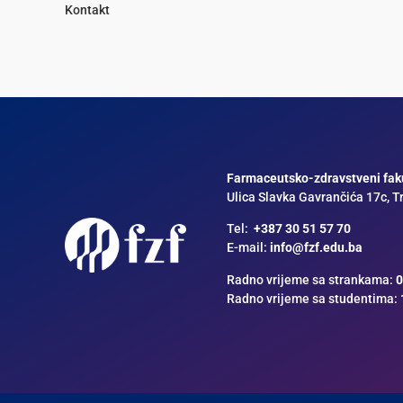
Kontakt
Farmaceutsko-zdravstveni faku
Ulica Slavka Gavrančića 17c, T
Tel:
+387 30 51 57 70
E-mail:
info@fzf.edu.ba
Radno vrijeme sa strankama:
0
Radno vrijeme sa studentima: