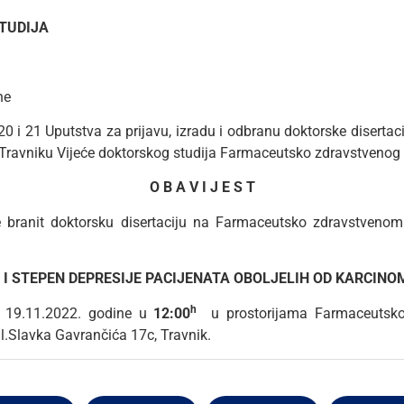
TUDIJA
ne
 i 21 Uputstva za prijavu, izradu i odbranu doktorske disertaci
 Travniku Vijeće doktorskog studija Farmaceutsko zdravstvenog fak
O B A V I J E S T
branit doktorsku disertaciju na Farmaceutsko zdravstvenom 
 I STEPEN DEPRESIJE PACIJENATA OBOLJELIH OD KARCINO
h
 19.11.2022. godine u
12
:00
u prostorijama Farmaceutsko
ul.Slavka Gavrančića 17c, Travnik.