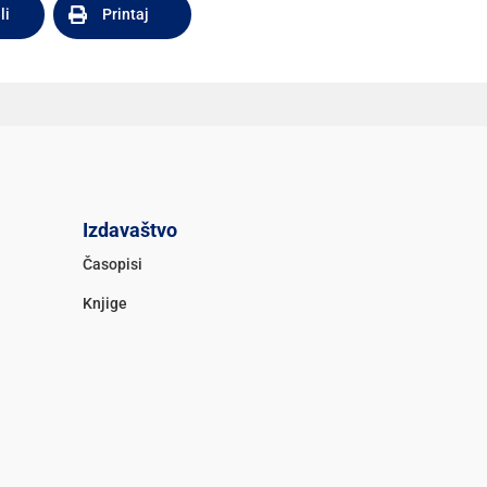
li
Printaj
Izdavaštvo
Časopisi
Knjige