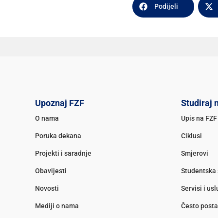
Podijeli
Upoznaj FZF
Studiraj 
O nama
Upis na FZF
Poruka dekana
Ciklusi
Projekti i saradnje
Smjerovi
Obavijesti
Studentska 
Novosti
Servisi i us
Mediji o nama
Često posta