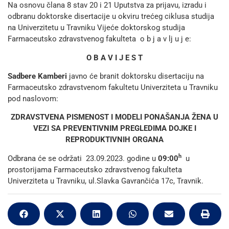
Na osnovu člana 8 stav 20 i 21 Uputstva za prijavu, izradu i
odbranu doktorske disertacije u okviru trećeg ciklusa studija
na Univerzitetu u Travniku Vijeće doktorskog studija
Farmaceutsko zdravstvenog fakulteta o b j a v lj u j e:
O B A V I J E S T
Sadbere Kamberi
javno će branit doktorsku disertaciju na
Farmaceutsko zdravstvenom fakultetu Univerziteta u Travniku
pod naslovom:
ZDRAVSTVENA PISMENOST I MODELI PONAŠANJA ŽENA U
VEZI SA PREVENTIVNIM PREGLEDIMA DOJKE I
REPRODUKTIVNIH ORGANA
h
Odbrana će se održati 23.09.2023. godine u
09
:00
u
prostorijama Farmaceutsko zdravstvenog fakulteta
Univerziteta u Travniku, ul.Slavka Gavrančića 17c, Travnik.