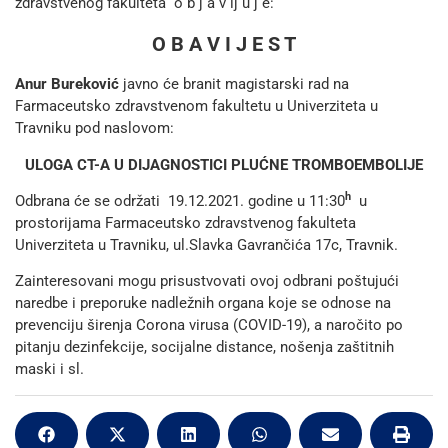
zdravstvenog fakulteta o b j a v lj u j e:
O B A V I J E S T
Anur Bureković
javno će branit magistarski rad na
Farmaceutsko zdravstvenom fakultetu u Univerziteta u
Travniku pod naslovom:
ULOGA CT-A U DIJAGNOSTICI PLUĆNE TROMBOEMBOLIJE
h
Odbrana će se održati 19.12.2021. godine u 11:30
u
prostorijama Farmaceutsko zdravstvenog fakulteta
Univerziteta u Travniku, ul.Slavka Gavrančića 17c, Travnik.
Zainteresovani mogu prisustvovati ovoj odbrani poštujući
naredbe i preporuke nadležnih organa koje se odnose na
prevenciju širenja Corona virusa (COVID-19), a naročito po
pitanju dezinfekcije, socijalne distance, nošenja zaštitnih
maski i sl.