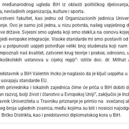
 međunarodnog ugleda BiH iz oblasti političkog djelovanja,
, nevladinih organizacija, kulture i sporta.
stveni fakultet, kao jednu od Organizacionih jedinica Univer
nje. Ovo je samo još jedna, u nizu potvrda, našeg uspješnog dj
ove države. Svjesni smo ugleda koji smo stekli,a na osnovu koje
lijedi evropske integracije. Visoke standarde mi smo postavili 
u potpunosti uspjeli potvrđuje veliki broj studenata koji nam d
 prepoznali naš kvalitet, zatvoren krug teorije i prakse, odnosno, 
koškolskih ustanova u cijeloj regiji“- ističe doc. dr. Mithat
edstavnik u BiH Valentin Incko je naglasio da je ključ uspjeha u 
a usvajaju standarde EU.
h privrednika i lokalnih zajednica čime će priča o BiH dobiti d
 razvoj, bolji život i članstvo u Evropskoj Uniji”, zaključio je Inc
avnik Univerziteta u Travniku priznanje je primio na svečanoj 
eg broja uglednih zvanica, među kojima su bili i nosioci najodgo
 i Brčko Distrikta, kao i predstavnici diplomatskog kora u BiH.