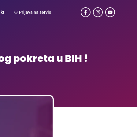
kt
⚇ Prijava na servis
g pokreta u BIH !