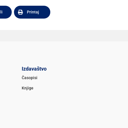
li
Printaj
Izdavaštvo
Časopisi
Knjige