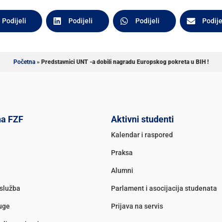
Podijeli
Podijeli
Podijeli
Podije
Početna
»
Predstavnici UNT -a dobili nagradu Europskog pokreta u BIH !
na FZF
Aktivni studenti
Kalendar i raspored
Praksa
Alumni
služba
Parlament i asocijacija studenata
luge
Prijava na servis