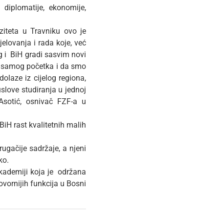
 diplomatije, ekonomije,
ziteta u Travniku ovo je
elovanja i rada koje, već
g i BiH gradi sasvim novi
od samog početka i da smo
olaze iz cijelog regiona,
uslove studiranja u jednoj
 Asotić, osnivač FZF-a u
BiH rast kvalitetnih malih
rugačije sadržaje, a njeni
ko.
akademiji koja je održana
vornijih funkcija u Bosni