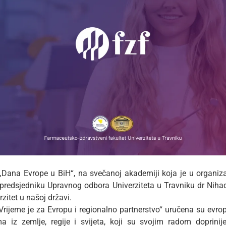
Dana Evrope u BiH“, na svečanoj akademiji koja je u organiza
redsjedniku Upravnog odbora Univerziteta u Travniku dr Niha
zitet u našoj državi.
Vrijeme je za Evropu i regionalno partnerstvo“ uručena su evro
ma iz zemlje, regije i svijeta, koji su svojim radom doprini