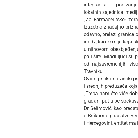
integracija i podizanju
lokalnih zajednica, medija
„Za Farmaceutsko- zdrav
izuzetno značajno prizna
odavno, prelazi granice 
imidž, kao zemlje koja s
u njihovom obezbjeđenju 
pa i šire. Mladi ljudi su
od najsavremenijih viso
Travniku.
Ovom prilikom i visoki pr
i srednjih preduzeća koj
„Treba nam što više dobri
građani put u perspektivan
Dr Selimović, kao predst
u Brčkom u prisustvu već
i Hercegovini, entitetima