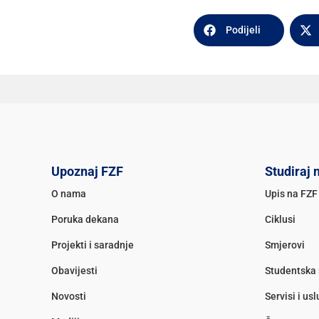
Podijeli
Upoznaj FZF
Studiraj 
O nama
Upis na FZF
Poruka dekana
Ciklusi
Projekti i saradnje
Smjerovi
Obavijesti
Studentska 
Novosti
Servisi i us