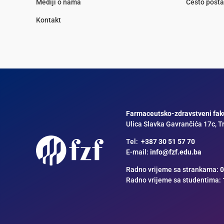
Mediji o nama
Često posta
Kontakt
Farmaceutsko-zdravstveni faku
Ulica Slavka Gavrančića 17c, T
Tel:
+387 30 51 57 70
E-mail:
info@fzf.edu.ba
Radno vrijeme sa strankama:
0
Radno vrijeme sa studentima: