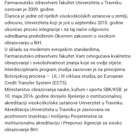
Farmaceutsko zdravstveni fakultet Univerziteta u Travniku
osnovan je 2009. godine.
Članica je jedne od rijetkih visokoškolskih ustanova u zemlji,
odnosno, Univerziteta koji je još u septembru 2010. godine
okončao proces integracije i na taj način odgovorio
odredbama predviđenim Okvirnim zakonom o visokom
obrazovanju u BiH.
U skladu sa modernim evropskim standardima,
Farmaceutsko-zdravstveni fakultet Vam omogućava kvalitetno
obrazovanje i sveobuhvatnost znanja koje se ovdje stječe.
Interdisciplinarni program studija zasnovan je na principima
Bolonjskog procesa – I,II, i III ciklusa studija, po European
Credit Transfer System (ECTS).
Ministarstvo obrazovanja nauke, kulture i sporta SBK/KSB je
10. maja 2016. godine donijelo Rješenje o institucionalnoj
akreditaciji visokoškolske ustanove Univerzitet u Travniku.
Akreditacija Univerziteta u Travniku je zasnovana na
pozitivnom Izvještaju i mišljenju Povjerenstva za
institucionalnu akreditaciju i Preporuci Agencije za visoko
obrazovanje BiH.