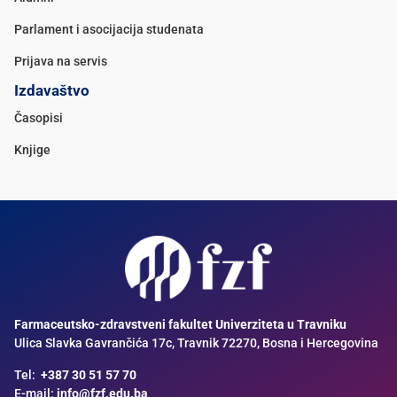
Parlament i asocijacija studenata
Prijava na servis
Izdavaštvo
Časopisi
Knjige
Farmaceutsko-zdravstveni fakultet Univerziteta u Travniku
Ulica Slavka Gavrančića 17c, Travnik 72270, Bosna i Hercegovina
Tel:
+387 30 51 57 70
E-mail:
info@fzf.edu.ba