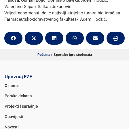
Hanuša, Osman Bojić, Dominko Bavrka, Adem Hodžić,
Valentino Slipac, Salkan Jukanović
Vrijedi napomenuti da je najbolji strijelac turnira bio igrač sa
Farmaceutsko-zdravstvenog fakulteta- Adem Hodžić.
Početna
»
Sportske igre studenata
Upoznaj FZF
O nama
Poruka dekana
Projekti i saradnje
Obavijesti
Novosti