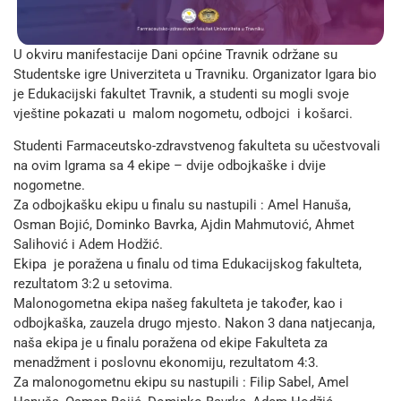
U okviru manifestacije Dani općine Travnik održane su
Studentske igre Univerziteta u Travniku. Organizator Igara bio
je Edukacijski fakultet Travnik, a studenti su mogli svoje
vještine pokazati u malom nogometu, odbojci i košarci.
Studenti Farmaceutsko-zdravstvenog fakulteta su učestvovali
na ovim Igrama sa 4 ekipe – dvije odbojkaške i dvije
nogometne.
Za odbojkašku ekipu u finalu su nastupili : Amel Hanuša,
Osman Bojić, Dominko Bavrka, Ajdin Mahmutović, Ahmet
Salihović i Adem Hodžić.
Ekipa je poražena u finalu od tima Edukacijskog fakulteta,
rezultatom 3:2 u setovima.
Malonogometna ekipa našeg fakulteta je također, kao i
odbojkaška, zauzela drugo mjesto. Nakon 3 dana natjecanja,
naša ekipa je u finalu poražena od ekipe Fakulteta za
menadžment i poslovnu ekonomiju, rezultatom 4:3.
Za malonogometnu ekipu su nastupili : Filip Sabel, Amel