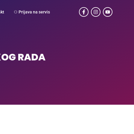
kt
⚇ Prijava na servis
KOG RADA