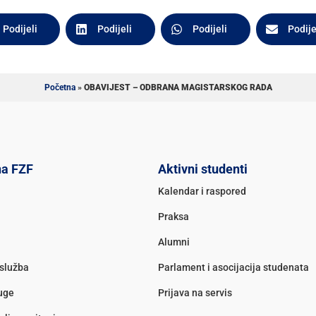
Podijeli
Podijeli
Podijeli
Podije
Početna
»
OBAVIJEST – ODBRANA MAGISTARSKOG RADA
na FZF
Aktivni studenti
Kalendar i raspored
Praksa
Alumni
služba
Parlament i asocijacija studenata
luge
Prijava na servis