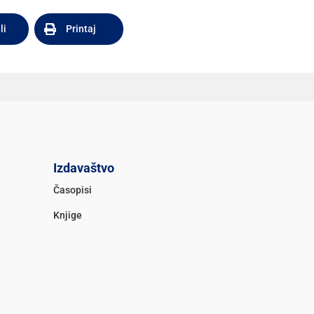
li
Printaj
Izdavaštvo
Časopisi
Knjige