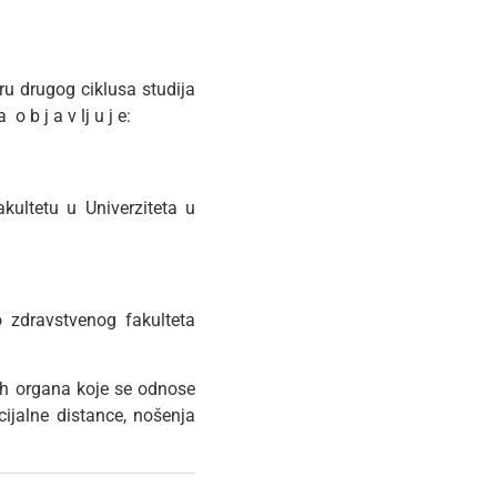
ru drugog ciklusa studija
b j a v lj u j e:
kultetu u Univerziteta u
 zdravstvenog fakulteta
ih organa koje se odnose
cijalne distance, nošenja