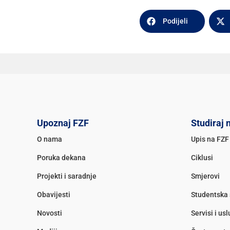
Podijeli
Upoznaj FZF
Studiraj 
O nama
Upis na FZF
Poruka dekana
Ciklusi
Projekti i saradnje
Smjerovi
Obavijesti
Studentska 
Novosti
Servisi i us