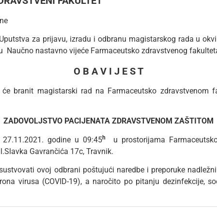
RAVSTVENI FAKULTET
ine
putstva za prijavu, izradu i odbranu magistarskog rada u okvi
ku Naučno nastavno vijeće Farmaceutsko zdravstvenog fakulteta o 
O B A V I J E S T
 će branit magistarski rad na Farmaceutsko zdravstvenom fa
ZADOVOLJSTVO PACIJENATA ZDRAVSTVENOM ZAŠTITOM
h
 27.11.2021. godine u 09:45
u prostorijama Farmaceutsko
ul.Slavka Gavrančića 17c, Travnik.
sustvovati ovoj odbrani poštujući naredbe i preporuke nadležn
rona virusa (COVID-19), a naročito po pitanju dezinfekcije, so