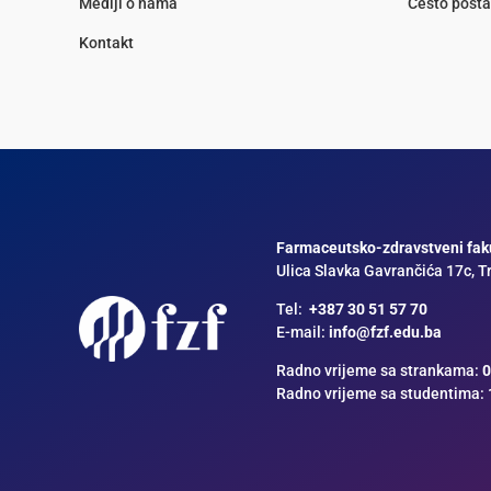
Mediji o nama
Često posta
Kontakt
Farmaceutsko-zdravstveni faku
Ulica Slavka Gavrančića 17c, T
Tel:
+387 30 51 57 70
E-mail:
info@fzf.edu.ba
Radno vrijeme sa strankama:
0
Radno vrijeme sa studentima: